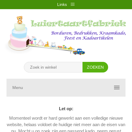
Links
REGISTREREN
INLOGGEN
VERLANGLIJST
(0)
WINKELWAGEN
(0)
Menu
Let op:
Momenteel wordt er hard gewerkt aan een volledige nieuwe
website, helaas voldoet de huidige niet meer aan de eisen van
nu. Mocht u op zoek zijn een passend kado, neem gerust