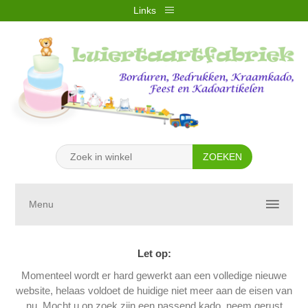
Links
REGISTREREN
INLOGGEN
VERLANGLIJST
(0)
WINKELWAGEN
(0)
Menu
Let op:
Momenteel wordt er hard gewerkt aan een volledige nieuwe
website, helaas voldoet de huidige niet meer aan de eisen van
nu. Mocht u op zoek zijn een passend kado, neem gerust