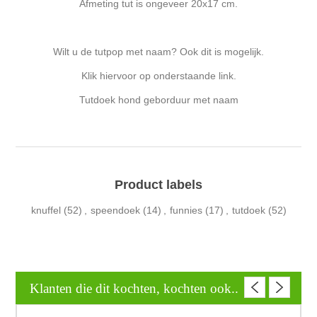
Afmeting tut is ongeveer 20x17 cm.
Wilt u de tutpop met naam? Ook dit is mogelijk.
Klik hiervoor op onderstaande link.
Tutdoek hond geborduur met naam
Product labels
knuffel
(52)
,
speendoek
(14)
,
funnies
(17)
,
tutdoek
(52)
Klanten die dit kochten, kochten ook..