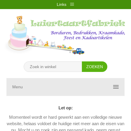
Links
REGISTREREN
INLOGGEN
VERLANGLIJST
(0)
WINKELWAGEN
(0)
Menu
Let op:
Momenteel wordt er hard gewerkt aan een volledige nieuwe
website, helaas voldoet de huidige niet meer aan de eisen van
nu. Mocht u op zoek zijn een passend kado, neem gerust