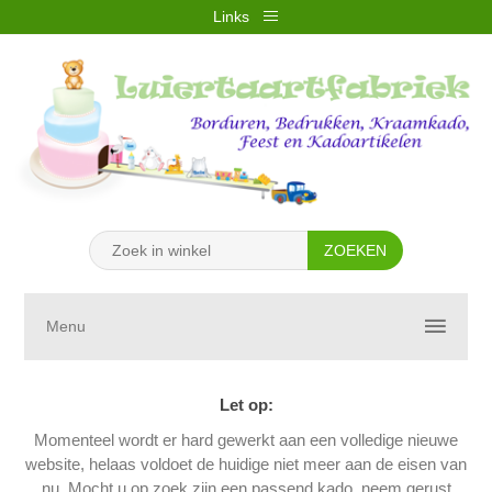
Links
REGISTREREN
INLOGGEN
VERLANGLIJST
(0)
WINKELWAGEN
(0)
Menu
Let op:
Momenteel wordt er hard gewerkt aan een volledige nieuwe
website, helaas voldoet de huidige niet meer aan de eisen van
nu. Mocht u op zoek zijn een passend kado, neem gerust