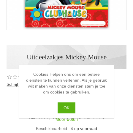
Uitdeelzakjes Mickey Mouse
Cookies Helpen ons om een betere
diensten te kunnen verlenen. Als je gebruik
Schrijf als eerste voor dit product een beoordeling
wilt maken van onze diensten stem je toe
om cookies te gebruiken.
Oude prijs:
€1,99 incl. BTW
Prijs:
€1,25 incl. BTW
OK
Uitdeelzakjes Mickey Mouse van Disney
Meer weten
Beschikbaarheid::
4 op voorraad