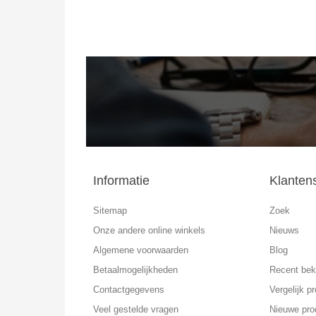
Informatie
Klanten
Sitemap
Zoek
Onze andere online winkels
Nieuws
Algemene voorwaarden
Blog
Betaalmogelijkheden
Recent bek
Contactgegevens
Vergelijk pr
Veel gestelde vragen
Nieuwe pro