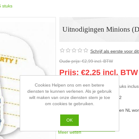
6 stuks
Uitnodigingen Minions (D
Schrijf als eerste voor d
Oude prijs:
€2,99 incl. BTW
Prijs:
€2,25 incl. BTW
Cookies Helpen ons om een betere
Uitnodigingen van Minions 6 stuks inclus
diensten te kunnen verlenen. Als je gebruik
GTIN barcode:
5201184871812
wilt maken van onze diensten stem je toe
om cookies te gebruiken.
Afleverdatum:
Pakketpost binnen NL wor
OK
Meer weten