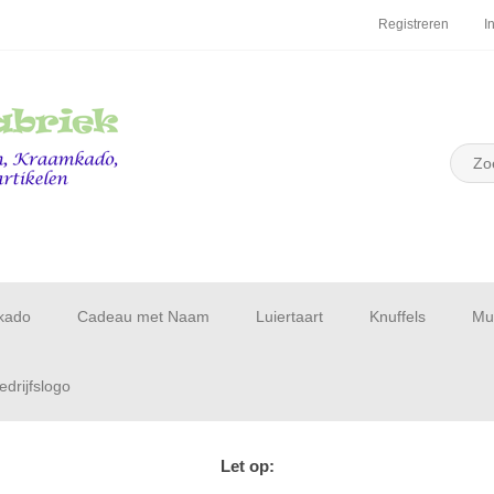
Registreren
I
kado
Cadeau met Naam
Luiertaart
Knuffels
Muu
drijfslogo
Let op: