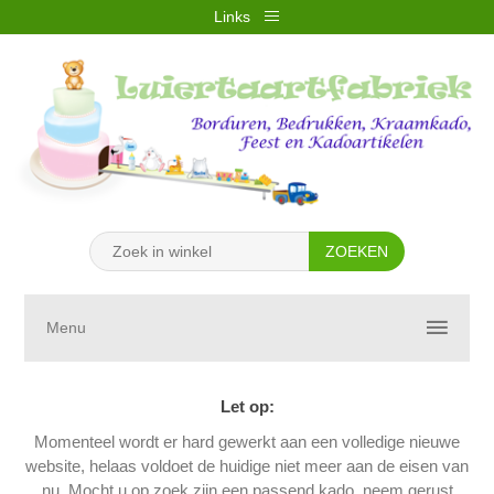
Links
REGISTREREN
INLOGGEN
VERLANGLIJST
(0)
WINKELWAGEN
(0)
Menu
Let op:
Momenteel wordt er hard gewerkt aan een volledige nieuwe
website, helaas voldoet de huidige niet meer aan de eisen van
nu. Mocht u op zoek zijn een passend kado, neem gerust