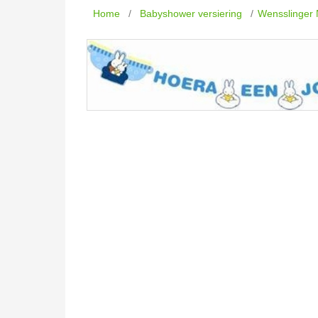
Home
/
Babyshower versiering
/
Wensslinger N