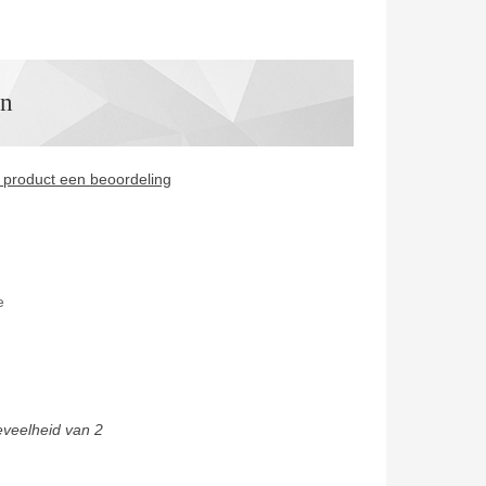
en
it product een beoordeling
e
eveelheid van 2