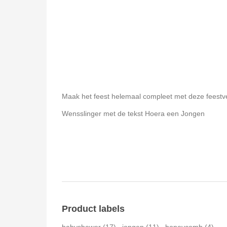
Maak het feest helemaal compleet met deze feestve
Wensslinger met de tekst Hoera een Jongen
Product labels
babyshower
(17)
,
jongen
(11)
,
honeycomb
(4)