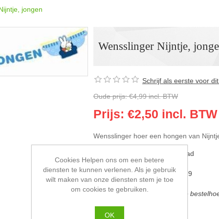
ijntje, jongen
Wensslinger Nijntje, jong
Schrijf als eerste voor d
Oude prijs:
€4,99 incl. BTW
Prijs:
€2,50 incl. BTW
Wensslinger hoer een hongen van Nijntj
Beschikbaarheid::
2 op voorraad
Cookies Helpen ons om een betere
diensten te kunnen verlenen. Als je gebruik
GTIN barcode:
8712026561879
wilt maken van onze diensten stem je toe
om cookies te gebruiken.
Dit product heeft een minimale bestelho
OK