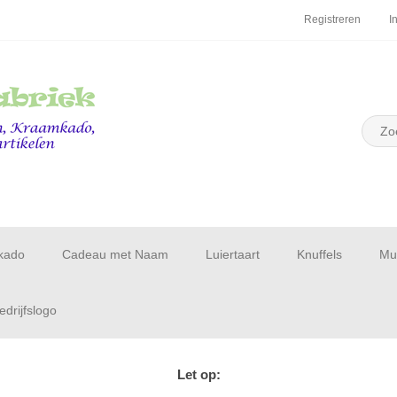
Registreren
I
kado
Cadeau met Naam
Luiertaart
Knuffels
Muu
drijfslogo
Let op: