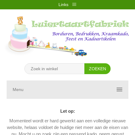
Links
REGISTREREN
INLOGGEN
VERLANGLIJST
(0)
WINKELWAGEN
(0)
Menu
Let op:
Momenteel wordt er hard gewerkt aan een volledige nieuwe
website, helaas voldoet de huidige niet meer aan de eisen van
nu. Mocht u op zoek zijn een passend kado, neem gerust