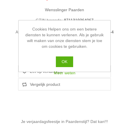
Wensslinger Paarden
GTIN barcode:
8711319364067
Cookies Helpen ons om een betere
Afleverdatum:
Pakketpost binnen NL wordt binnen 2-4
diensten te kunnen verlenen. Als je gebruik
werkdagen verzonden!
wilt maken van onze diensten stem je toe
om cookies te gebruiken.
OK
Meer weten
Je verjaardagsfeestje in Paardenstijl? Dat kan!!!