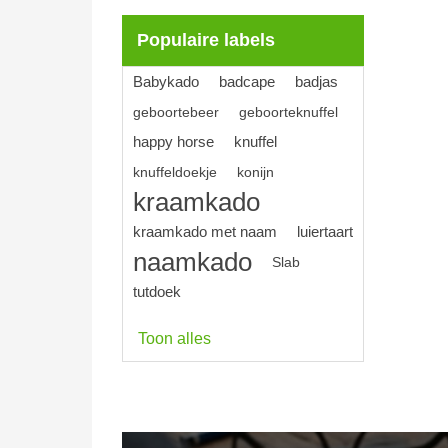
Populaire labels
Babykado
badcape
badjas
geboortebeer
geboorteknuffel
happy horse
knuffel
knuffeldoekje
konijn
kraamkado
kraamkado met naam
luiertaart
naamkado
Slab
tutdoek
Toon alles