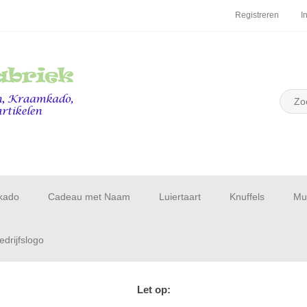
Registreren
I
kado
Cadeau met Naam
Luiertaart
Knuffels
Muu
drijfslogo
Let op: