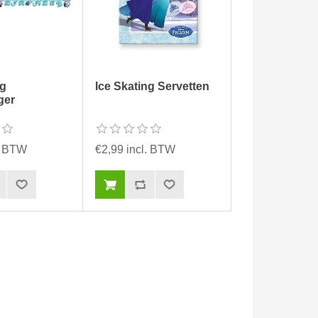
ng
Ice Skating Servetten
ger
l. BTW
€2,99 incl. BTW