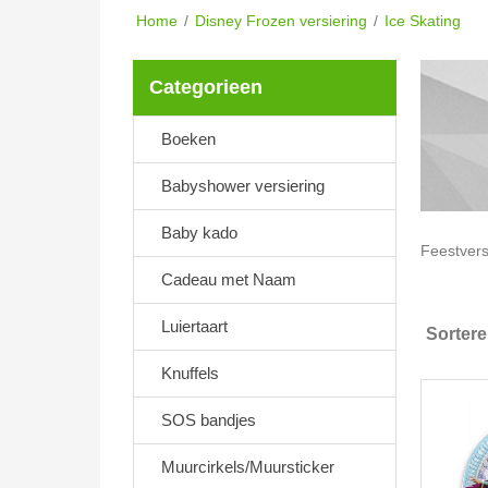
Home
/
Disney Frozen versiering
/
Ice Skating
Categorieen
Boeken
Babyshower versiering
Baby kado
Feestvers
Cadeau met Naam
Luiertaart
Sorter
Knuffels
SOS bandjes
Muurcirkels/Muursticker