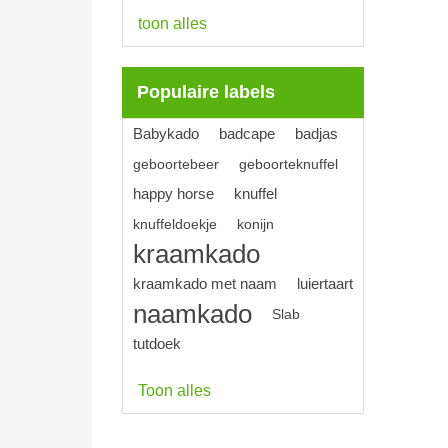
toon alles
Populaire labels
Babykado
badcape
badjas
geboortebeer
geboorteknuffel
happy horse
knuffel
knuffeldoekje
konijn
kraamkado
kraamkado met naam
luiertaart
naamkado
Slab
tutdoek
Toon alles