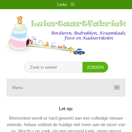
Links
REGISTREREN
INLOGGEN
VERLANGLIJST
(0)
WINKELWAGEN
(0)
Menu
Let op:
Momenteel wordt er hard gewerkt aan een volledige nieuwe
website, helaas voldoet de huidige niet meer aan de eisen van
nu. Mocht u op zoek zijn een passend kado, neem gerust