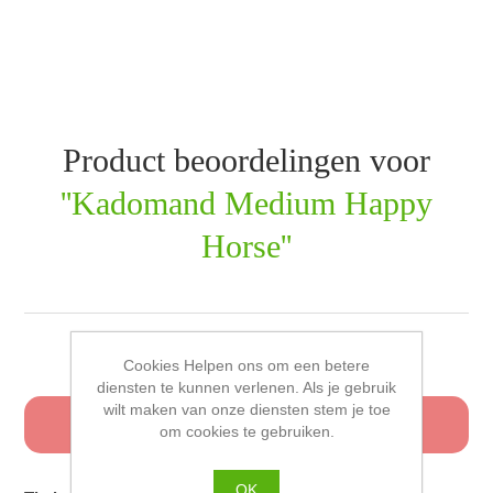
Product beoordelingen voor
Kadomand Medium Happy
Horse
Schrijf uw eigen beoordeling
Cookies Helpen ons om een betere
diensten te kunnen verlenen. Als je gebruik
wilt maken van onze diensten stem je toe
Alleen geregistreerde gebruikers kunnen een
om cookies te gebruiken.
beoordeling schrijven
OK