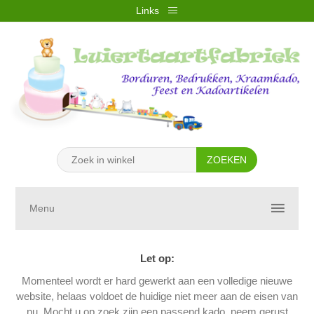
Links
REGISTREREN
INLOGGEN
VERLANGLIJST
(0)
WINKELWAGEN
(0)
Menu
Let op:
Momenteel wordt er hard gewerkt aan een volledige nieuwe
website, helaas voldoet de huidige niet meer aan de eisen van
nu. Mocht u op zoek zijn een passend kado, neem gerust