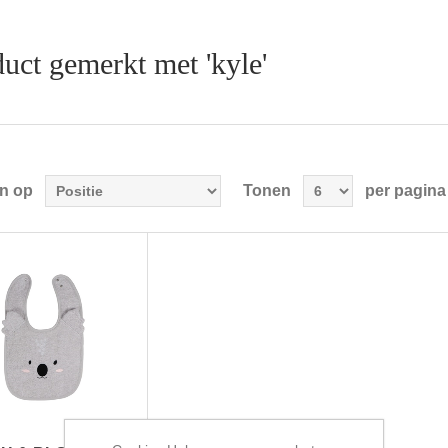
uct gemerkt met 'kyle'
en op
Tonen
per pagina