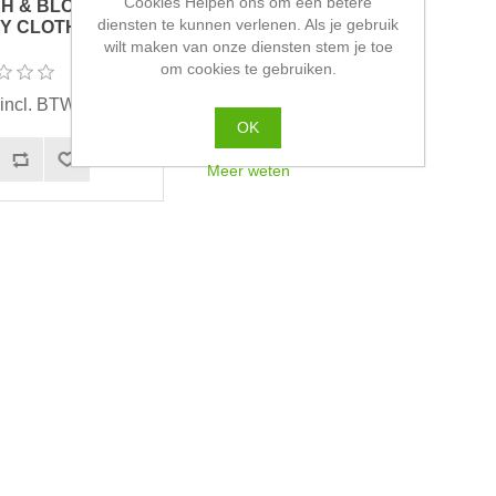
Cookies Helpen ons om een betere
H & BLOSSOM -
diensten te kunnen verlenen. Als je gebruik
 CLOTH BIB -...
wilt maken van onze diensten stem je toe
om cookies te gebruiken.
 incl. BTW
OK
Meer weten