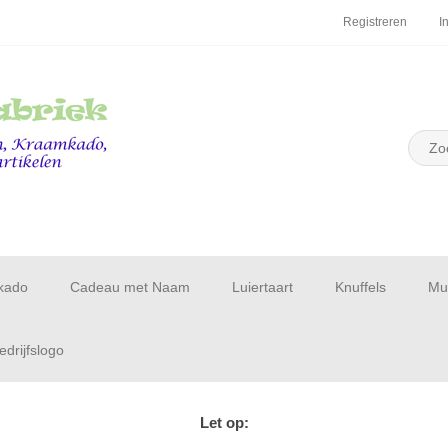
Registreren
I
kado
Cadeau met Naam
Luiertaart
Knuffels
Muu
drijfslogo
Let op: