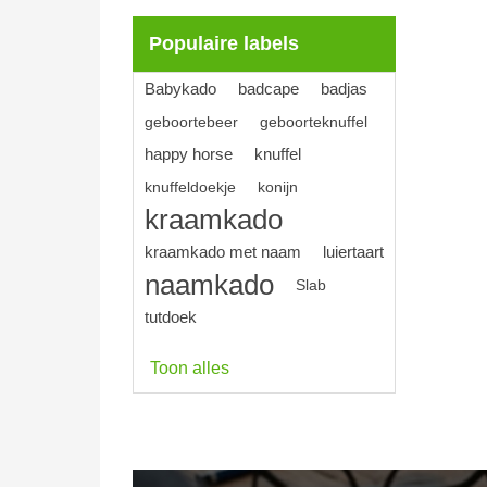
Populaire labels
Babykado
badcape
badjas
geboortebeer
geboorteknuffel
happy horse
knuffel
knuffeldoekje
konijn
kraamkado
kraamkado met naam
luiertaart
naamkado
Slab
tutdoek
Toon alles