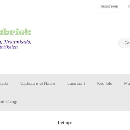
Registreren
I
kado
Cadeau met Naam
Luiertaart
Knuffels
Muu
drijfslogo
Let op: