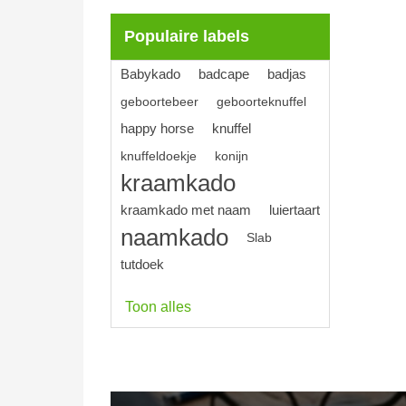
Populaire labels
Babykado
badcape
badjas
geboortebeer
geboorteknuffel
happy horse
knuffel
knuffeldoekje
konijn
kraamkado
kraamkado met naam
luiertaart
naamkado
Slab
tutdoek
Toon alles