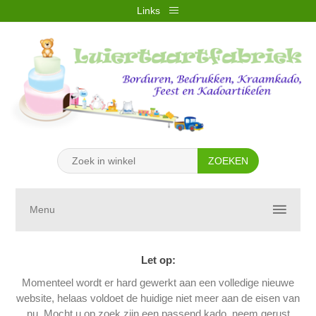
Links
REGISTREREN
INLOGGEN
VERLANGLIJST
(0)
WINKELWAGEN
(0)
Menu
Let op:
Momenteel wordt er hard gewerkt aan een volledige nieuwe
website, helaas voldoet de huidige niet meer aan de eisen van
nu. Mocht u op zoek zijn een passend kado, neem gerust