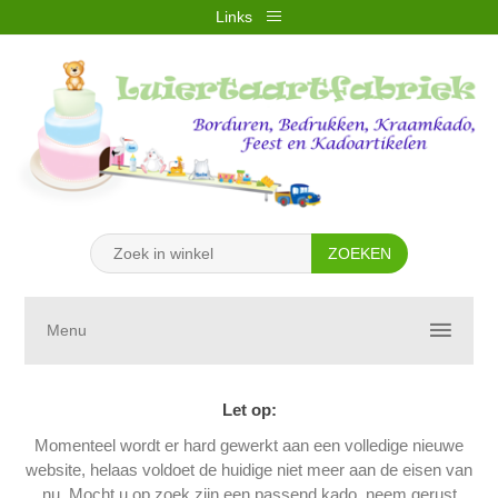
Links
REGISTREREN
INLOGGEN
VERLANGLIJST
(0)
WINKELWAGEN
(0)
Menu
Let op:
Momenteel wordt er hard gewerkt aan een volledige nieuwe
website, helaas voldoet de huidige niet meer aan de eisen van
nu. Mocht u op zoek zijn een passend kado, neem gerust