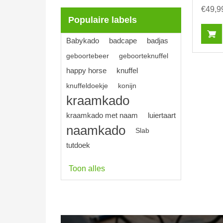
€49,9
Populaire labels
Babykado
badcape
badjas
geboortebeer
geboorteknuffel
happy horse
knuffel
knuffeldoekje
konijn
kraamkado
kraamkado met naam
luiertaart
naamkado
Slab
tutdoek
Toon alles