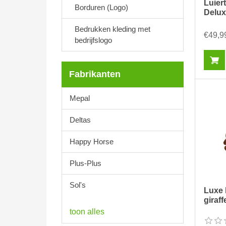
Luiert
Borduren (Logo)
Delu
Bedrukken kleding met
€49,9
bedrijfslogo
Fabrikanten
Mepal
Deltas
Happy Horse
Plus-Plus
Sol's
Luxe l
giraff
toon alles