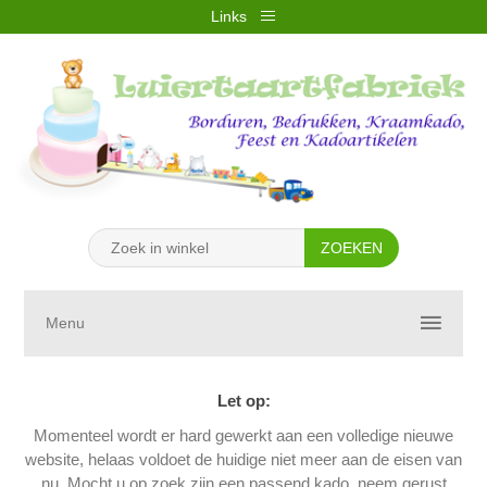
Links
REGISTREREN
INLOGGEN
VERLANGLIJST
(0)
WINKELWAGEN
(0)
Menu
Let op:
Momenteel wordt er hard gewerkt aan een volledige nieuwe
website, helaas voldoet de huidige niet meer aan de eisen van
nu. Mocht u op zoek zijn een passend kado, neem gerust