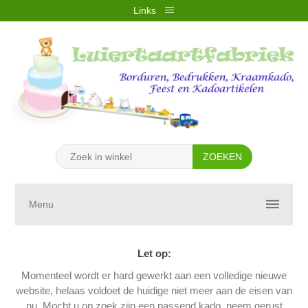
Links
REGISTREREN
INLOGGEN
VERLANGLIJST
(0)
WINKELWAGEN
(0)
Menu
Let op:
Momenteel wordt er hard gewerkt aan een volledige nieuwe
website, helaas voldoet de huidige niet meer aan de eisen van
nu. Mocht u op zoek zijn een passend kado, neem gerust