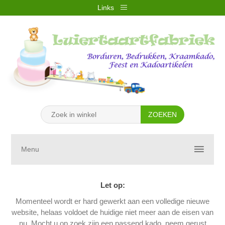
Links
REGISTREREN
INLOGGEN
VERLANGLIJST
(0)
WINKELWAGEN
(0)
Menu
Let op:
Momenteel wordt er hard gewerkt aan een volledige nieuwe
website, helaas voldoet de huidige niet meer aan de eisen van
nu. Mocht u op zoek zijn een passend kado, neem gerust