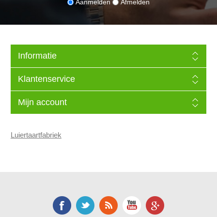
Aanmelden
Afmelden
Informatie
Klantenservice
Mijn account
Luiertaartfabriek