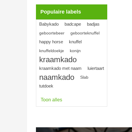
Populaire labels
Babykado
badcape
badjas
geboortebeer
geboorteknuffel
happy horse
knuffel
knuffeldoekje
konijn
kraamkado
kraamkado met naam
luiertaart
naamkado
Slab
tutdoek
Toon alles