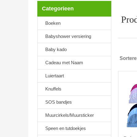
Categorieen
Prod
Boeken
Babyshower versiering
Baby kado
Sorter
Cadeau met Naam
Luiertaart
Knuffels
SOS bandjes
Muurcirkels/Muursticker
Speen en tutdoekjes