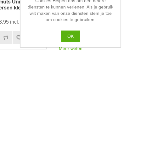
Cookies Helpen ons om een betere
uts Uni Funnies
diensten te kunnen verlenen. Als je gebruik
versen kleuren
wilt maken van onze diensten stem je toe
om cookies te gebruiken.
3,95 incl. BTW
OK
Meer weten