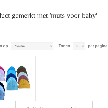
uct gemerkt met 'muts voor baby'
en op
Tonen
per pagina