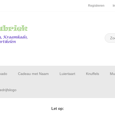
Registreren
I
kado
Cadeau met Naam
Luiertaart
Knuffels
Muu
drijfslogo
Let op: