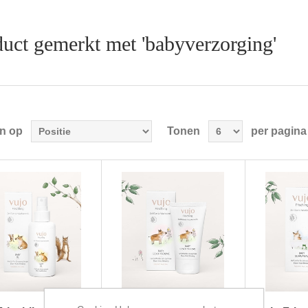
uct gemerkt met 'babyverzorging'
en op
Tonen
per pagina