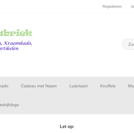
Registreren
I
kado
Cadeau met Naam
Luiertaart
Knuffels
Muu
drijfslogo
Let op: