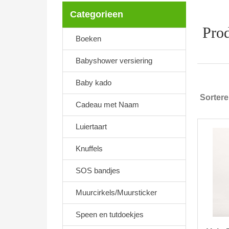
Categorieen
Prod
Boeken
Babyshower versiering
Baby kado
Sorter
Cadeau met Naam
Luiertaart
Knuffels
SOS bandjes
Muurcirkels/Muursticker
Speen en tutdoekjes