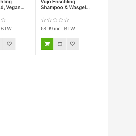
chling
Vujo Frischling
, Vegan...
Shampoo & Wasgel...
l. BTW
€8,99 incl. BTW