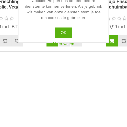
Cookies Helpen ons om een betere
Frischling
Vujo Frischling
Vujo Fris
diensten te kunnen verlenen. Als je gebruik
lie, Vegan en...
gezichtscreme...
Schuimbad
wilt maken van onze diensten stem je toe
om cookies te gebruiken.
9 incl. BTW
€8,99 incl. BTW
€9,99 inc
OK
Meer weten