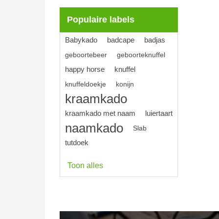
Populaire labels
Babykado
badcape
badjas
geboortebeer
geboorteknuffel
happy horse
knuffel
knuffeldoekje
konijn
kraamkado
kraamkado met naam
luiertaart
naamkado
Slab
tutdoek
Toon alles