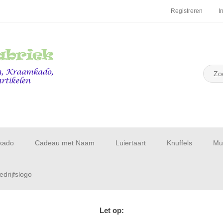
Registreren
I
kado
Cadeau met Naam
Luiertaart
Knuffels
Muu
drijfslogo
Let op: