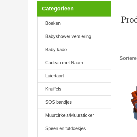
Categorieen
Prod
Boeken
Babyshower versiering
Baby kado
Sorter
Cadeau met Naam
Luiertaart
Knuffels
SOS bandjes
Muurcirkels/Muursticker
Speen en tutdoekjes