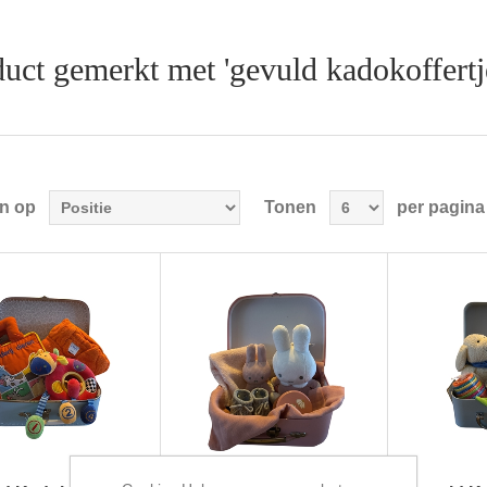
uct gemerkt met 'gevuld kadokoffertj
en op
Tonen
per pagina