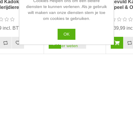
Cookies Helpen ons om een betere
d Kadokoffertje
Gevuld Kadokoffertje
Gevuld Ka
diensten te kunnen verlenen. Als je gebruik
rijdieren –...
Nijntje/Unicorn –...
Speel & O
wilt maken van onze diensten stem je toe
om cookies te gebruiken.
9 incl. BTW
€46,99 incl. BTW
€39,99 in
OK
Meer weten