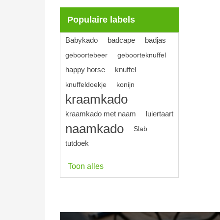
Populaire labels
Babykado
badcape
badjas
geboortebeer
geboorteknuffel
happy horse
knuffel
knuffeldoekje
konijn
kraamkado
kraamkado met naam
luiertaart
naamkado
Slab
tutdoek
Toon alles