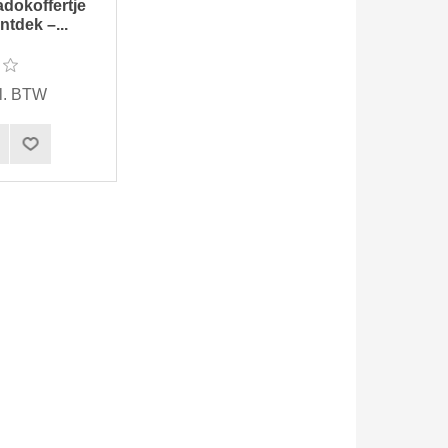
dokoffertje
ntdek –...
cl. BTW