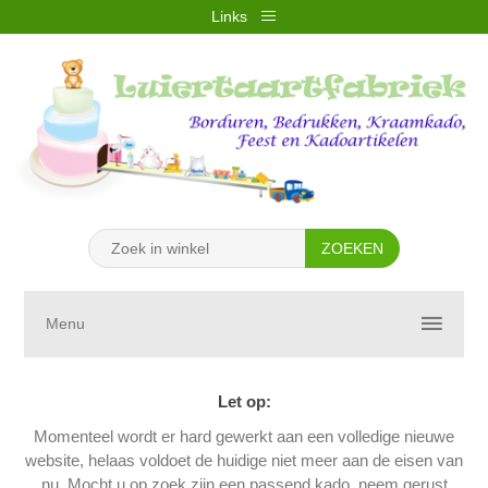
Links
REGISTREREN
INLOGGEN
VERLANGLIJST
(0)
WINKELWAGEN
(0)
Menu
Let op:
Momenteel wordt er hard gewerkt aan een volledige nieuwe
website, helaas voldoet de huidige niet meer aan de eisen van
nu. Mocht u op zoek zijn een passend kado, neem gerust