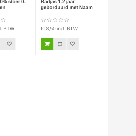
0% stoer 0-
Badjas 1-2 jaar
en
geborduurd met Naam
cl. BTW
€18,50 incl. BTW