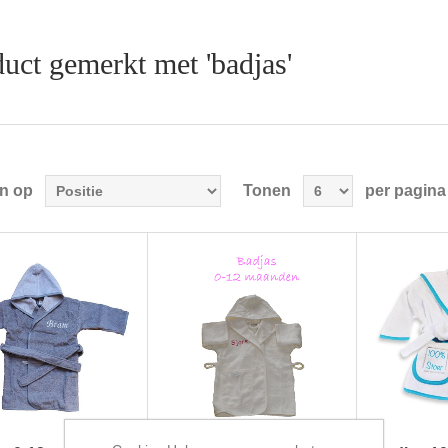
uct gemerkt met 'badjas'
en op
Tonen
per pagina