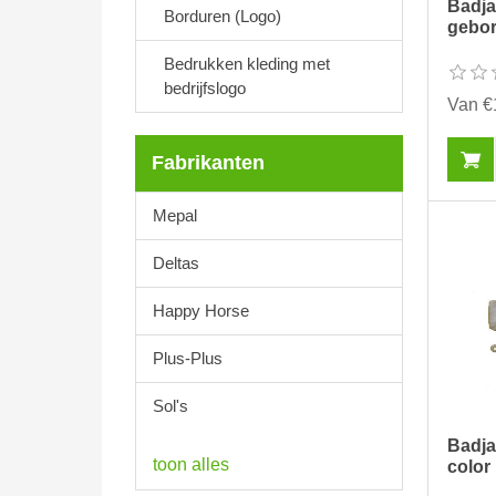
Badja
Borduren (Logo)
gebo
Bedrukken kleding met
bedrijfslogo
Van €
Fabrikanten
Mepal
Deltas
Happy Horse
Plus-Plus
Sol's
Badja
toon alles
color