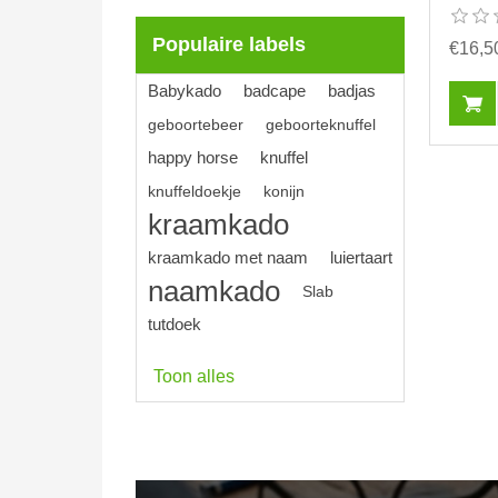
Populaire labels
€16,5
Babykado
badcape
badjas
geboortebeer
geboorteknuffel
happy horse
knuffel
knuffeldoekje
konijn
kraamkado
kraamkado met naam
luiertaart
naamkado
Slab
tutdoek
Toon alles