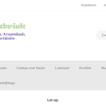
Registreren
I
kado
Cadeau met Naam
Luiertaart
Knuffels
Muu
drijfslogo
Let op: