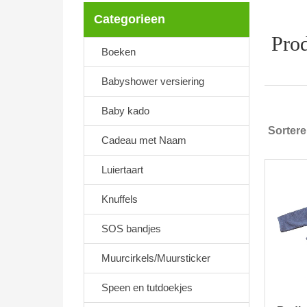
Categorieen
Prod
Boeken
Babyshower versiering
Baby kado
Sorter
Cadeau met Naam
Luiertaart
Knuffels
SOS bandjes
Muurcirkels/Muursticker
Speen en tutdoekjes