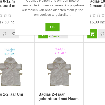
Cookies Helpen ons om een betere
s 0-12 maanden
Badjas 0-12 maanden
Badjas 10
diensten te kunnen verlenen. Als je gebruik
rduurd met Naam
Uni color
12 maand
wilt maken van onze diensten stem je toe
om cookies te gebruiken.
17,50 incl. BTW
€14,99 incl. BTW
€15,00 in
OK
Meer weten
s 1-2 jaar Uni
Badjas 2-4 jaar
geborduurd met Naam