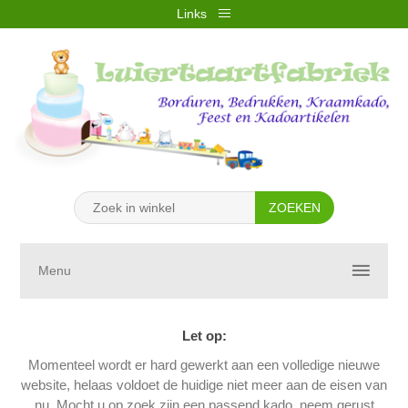
Links
REGISTREREN
INLOGGEN
VERLANGLIJST
(0)
WINKELWAGEN
(0)
Menu
Let op:
Momenteel wordt er hard gewerkt aan een volledige nieuwe
website, helaas voldoet de huidige niet meer aan de eisen van
nu. Mocht u op zoek zijn een passend kado, neem gerust