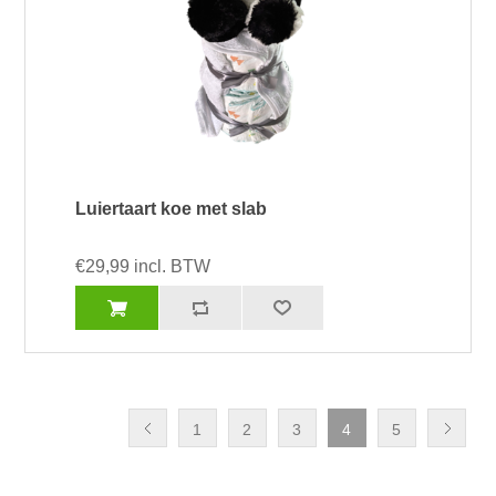
Luiertaart koe met slab
€29,99 incl. BTW
1
2
3
4
5