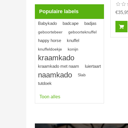
Populaire labels
€35,9
Babykado
badcape
badjas
geboortebeer
geboorteknuffel
happy horse
knuffel
knuffeldoekje
konijn
kraamkado
kraamkado met naam
luiertaart
naamkado
Slab
tutdoek
Toon alles