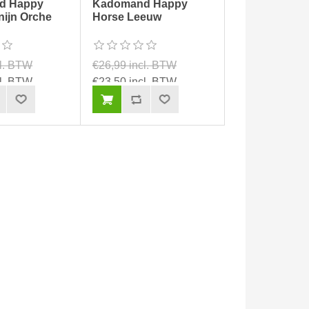
d Happy
Kadomand Happy
nijn Orche
Horse Leeuw
cl. BTW
€26,99 incl. BTW
cl. BTW
€23,50 incl. BTW