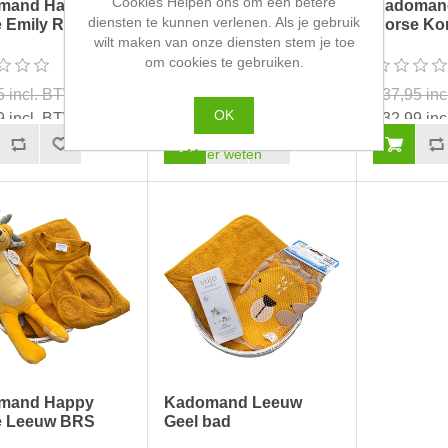
Cookies Helpen ons om een betere
mand Happy
Kadomand Happy
Kadoman
diensten te kunnen verlenen. Als je gebruik
 Emily Roze
Horse Konijn Geel
Horse Ko
wilt maken van onze diensten stem je toe
om cookies te gebruiken.
5 incl. BTW
€37,95 incl. BTW
€37,95 in
OK
9 incl. BTW
€32,99 incl. BTW
€32,99 in
Meer weten
mand Happy
Kadomand Leeuw
e Leeuw BRS
Geel bad