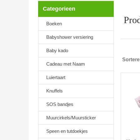
Categorieen
Prod
Boeken
Babyshower versiering
Baby kado
Sorter
Cadeau met Naam
Luiertaart
Knuffels
SOS bandjes
Muurcirkels/Muursticker
Speen en tutdoekjes