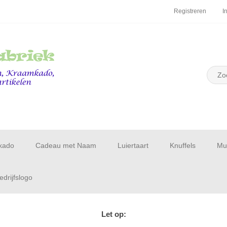
Registreren
I
kado
Cadeau met Naam
Luiertaart
Knuffels
Muu
drijfslogo
Let op: