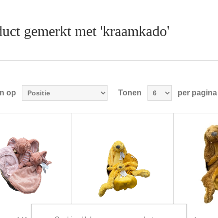
uct gemerkt met 'kraamkado'
en op
Tonen
per pagina