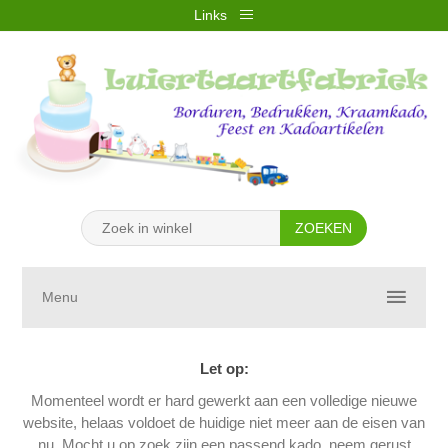
Links
REGISTREREN
INLOGGEN
VERLANGLIJST
(0)
WINKELWAGEN
(0)
Menu
Let op:
Momenteel wordt er hard gewerkt aan een volledige nieuwe
website, helaas voldoet de huidige niet meer aan de eisen van
nu. Mocht u op zoek zijn een passend kado, neem gerust