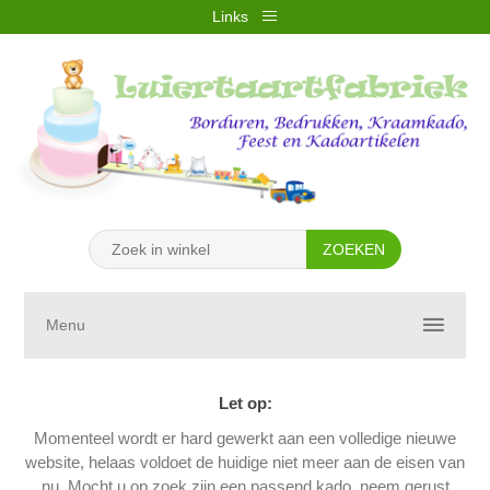
Links
REGISTREREN
INLOGGEN
VERLANGLIJST
(0)
WINKELWAGEN
(0)
Menu
Let op:
Momenteel wordt er hard gewerkt aan een volledige nieuwe
website, helaas voldoet de huidige niet meer aan de eisen van
nu. Mocht u op zoek zijn een passend kado, neem gerust