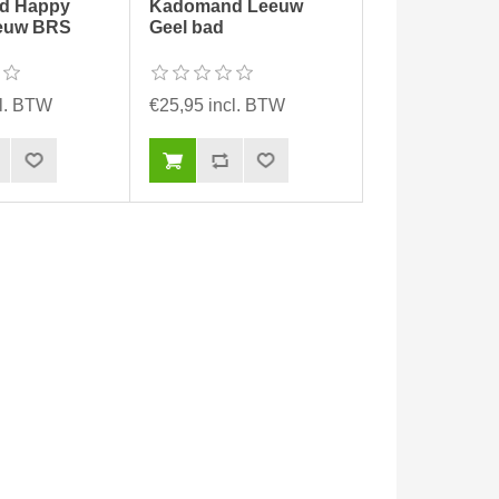
d Happy
Kadomand Leeuw
euw BRS
Geel bad
cl. BTW
€25,95 incl. BTW