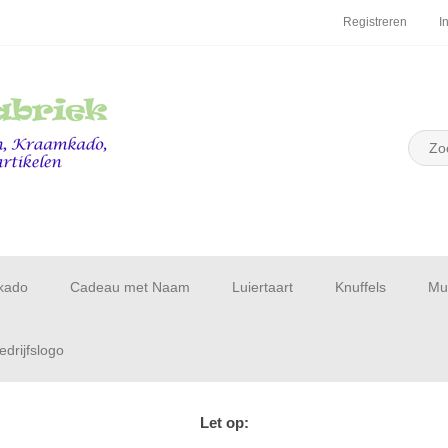
Registreren
I
kado
Cadeau met Naam
Luiertaart
Knuffels
Muu
drijfslogo
Let op: