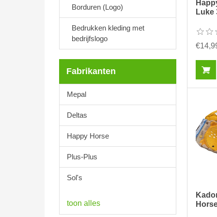
Happ
Borduren (Logo)
Luke
Bedrukken kleding met
bedrijfslogo
€14,9
Fabrikanten
Mepal
Deltas
Happy Horse
Plus-Plus
Sol's
Kado
toon alles
Hors