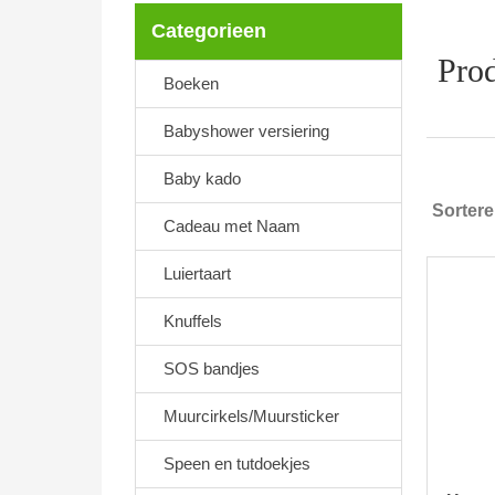
Categorieen
Prod
Boeken
Babyshower versiering
Baby kado
Sorter
Cadeau met Naam
Luiertaart
Knuffels
SOS bandjes
Muurcirkels/Muursticker
Speen en tutdoekjes