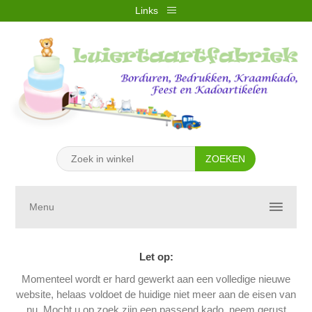
Links
REGISTREREN
INLOGGEN
VERLANGLIJST
(0)
WINKELWAGEN
(0)
Menu
Let op:
Momenteel wordt er hard gewerkt aan een volledige nieuwe
website, helaas voldoet de huidige niet meer aan de eisen van
nu. Mocht u op zoek zijn een passend kado, neem gerust