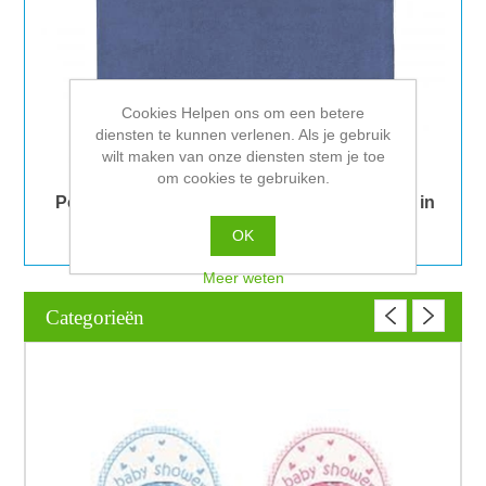
Cookies Helpen ons om een betere
diensten te kunnen verlenen. Als je gebruik
wilt maken van onze diensten stem je toe
om cookies te gebruiken.
Poncho geborduurd met naam, verkrijgbaar in
diversen kleuren
OK
Meer weten
Categorieën