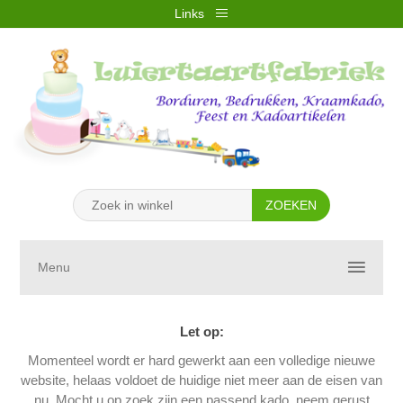
Links
REGISTREREN
INLOGGEN
VERLANGLIJST
(0)
WINKELWAGEN
(0)
Menu
Let op:
Momenteel wordt er hard gewerkt aan een volledige nieuwe
website, helaas voldoet de huidige niet meer aan de eisen van
nu. Mocht u op zoek zijn een passend kado, neem gerust