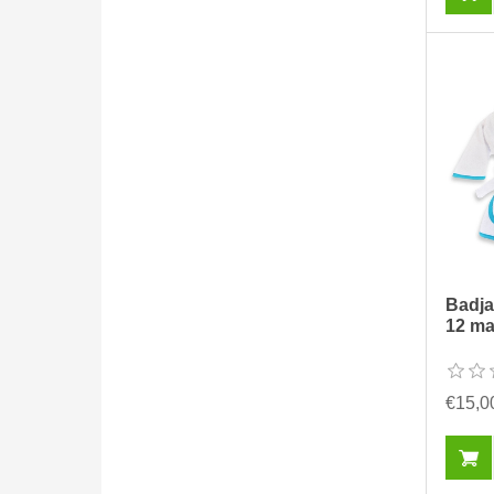
Badja
12 m
€15,0