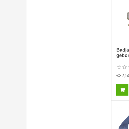
Badja
gebo
€22,5