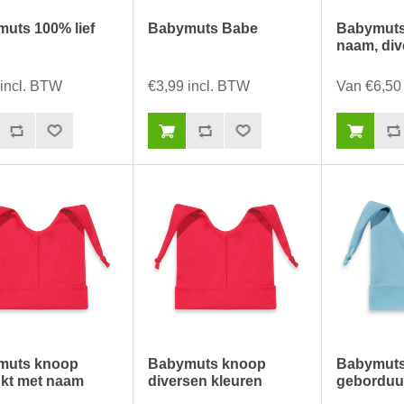
uts 100% lief
Babymuts Babe
Babymuts
naam, div
 incl. BTW
€3,99 incl. BTW
Van €6,50
muts knoop
Babymuts knoop
Babymut
kt met naam
diversen kleuren
geborduu