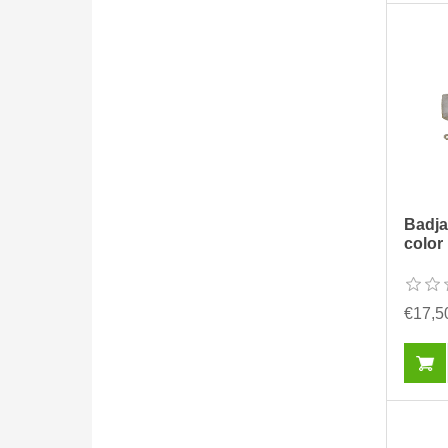
Badja
color
€17,5