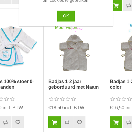
om cookies te gebruiken.
OK
Meer weten
s 100% stoer 0-
Badjas 1-2 jaar
Badjas 1-2
aanden
geborduurd met Naam
color
0 incl. BTW
€18,50 incl. BTW
€16,50 in