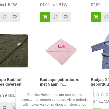
 incl. BTW
€4,95 incl. BTW
€7,95 inc
pe Badstof
Badcape geborduurd
Badjas 0
es diversen...
met Naam in...
geborduu
Cookies Helpen ons om een betere
9,99 incl. BTW
Van €11,49 incl. BTW
diensten te kunnen verlenen. Als je gebruik
Van €17,5
wilt maken van onze diensten stem je toe