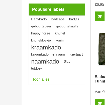
€6,95
Populaire labels
Babykado
badcape
badjas
geboortebeer
geboorteknuffel
happy horse
knuffel
knuffeldoekje
konijn
kraamkado
kraamkado met naam
luiertaart
naamkado
Slab
tutdoek
Badca
Toon alles
Funni
Van €