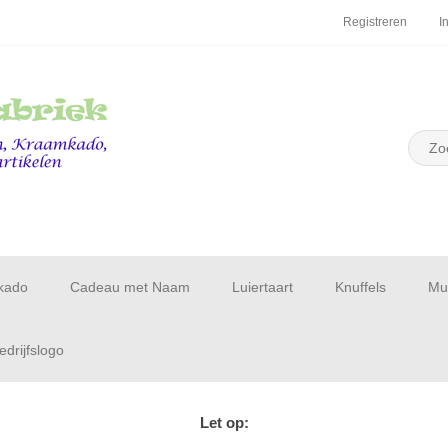
Registreren
I
kado
Cadeau met Naam
Luiertaart
Knuffels
Muu
drijfslogo
Let op: